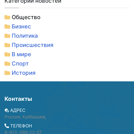
Категории новостей
Общество
Бизнес
Политика
Происшествия
В мире
Спорт
История
Контакты
АДРЕС
Россия, Куйбышев,
ТЕЛЕФОН
8-913-389-22-27